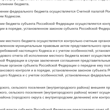
полнении бюджета.
лнении федерального бюджета осуществляется Счетной палатой Ро
им Кодексом.
нии бюджета субъекта Российской Федерации осуществляется конт
ии в порядке, установленном законом субъекта Российской Федер
нии местного бюджета осуществляется контрольно-счетным орган
новленном муниципальным правовым актом представительного орга
ребований настоящего Кодекса и с учетом особенностей, установ
дового отчета об исполнении местного бюджета может осуществля
ской Федерации в случае заключения соглашения представительны
етным органом субъекта Российской Федерации о передаче ему по
сового контроля и в порядке, установленном законом субъекта Р
щего Кодекса и с учетом особенностей, установленных федераль
ского, сельского поселения (внутригородского района) внешняя п
кого, сельского поселения (внутригородского района) может осуще
айона (городского округа с внутригородским делением) или контр
ной власти субъекта Российской Федерации представляет отчет об