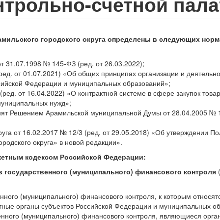
нтрольно-счетной пал
амильского
городского округа определены в следующих норм
 31.07.1998 № 145-ФЗ (ред. от 26.03.2022);
ред. от 01.07.2021) «Об общих принципах организации и деятельн
ссийской Федерации и муниципальных образований»;
ред. от 16.04.2022) «О контрактной системе в сфере закупок товар
муниципальных нужд»;
инят Решением Арамильской муниципальной Думы от 28.04.2005 № 15
уга от 16.02.2017 № 12/3 (ред. от 29.05.2018) «Об утверждении П
ородского округа» в новой редакции».
етным кодексом Российской Федерации:
в государственного (муниципального) финансового контроля
(
нного (муниципального) финансового контроля, к которым относят
тные органы субъектов Российской Федерации и муниципальных о
енного (муниципального) финансового контроля, являющиеся орг