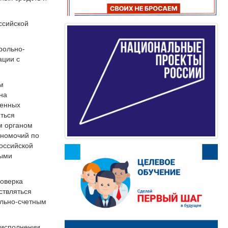
ссийской
рольно-
ации с
ом
на
ленных
ться
м органом
лномочий по
оссийской
ными
роверка
ствляться
ольно-счетным
 исполнении