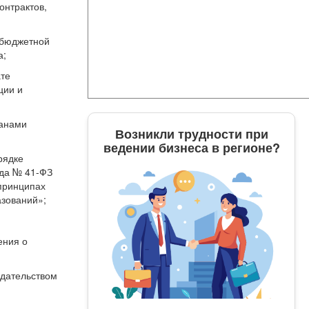
онтрактов,
 бюджетной
а;
ате
ции и
ганами
Возникли трудности при
ведении бизнеса в регионе?
рядке
ода № 41-ФЗ
принципах
азований»;
ения о
одательством