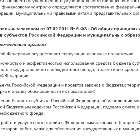
и внешнего государственного (муниципального) финансового конт
) финансовому контролю определяется соответственно федераль
дерации, муниципальными правовыми актами представительных орг
альным законом от 07.02.2011 № 6-ФЗ «Об общих принципах 
ов субъектов Российской Федерации и муниципальных образ
но-счетных органов
йской Федерации осуществляет следующие основные полномочия:
законностью и эффективностью использования средств бюджета суб
ого государственного внебюджетного фонда, а также иных средств
ой Федерации;
бъекта Российской Федерации и проектов законов о бюджетах терр
рка и анализ обоснованности их показателей;
лнении бюджета субъекта Российской Федерации, об исполнении ме
ной Бюджетным кодексом Российской Федерации, годового отчета 
внебюджетного фонда;
, работ и услуг в соответствии с Федеральным законом от 5 апреля
 товаров, работ, услуг для обеспечения государственных и муниц