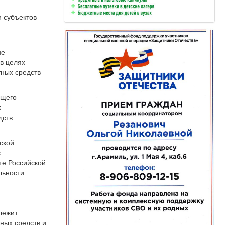
 субъектов
не
в целях
ных средств
ящего
х
дств
ской
с
те Российской
льности
лежит
ных средств и