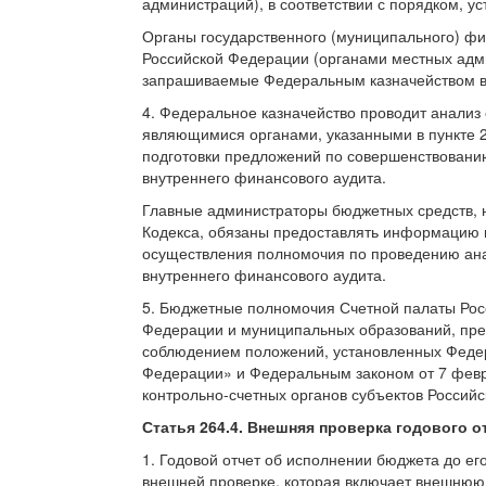
администраций), в соответствии с порядком, 
Органы государственного (муниципального) фи
Российской Федерации (органами местных адм
запрашиваемые Федеральным казначейством в 
4. Федеральное казначейство проводит анали
являющимися органами, указанными в пункте 2
подготовки предложений по совершенствован
внутреннего финансового аудита.
Главные администраторы бюджетных средств, н
Кодекса, обязаны предоставлять информацию 
осуществления полномочия по проведению ан
внутреннего финансового аудита.
5. Бюджетные полномочия Счетной палаты Росс
Федерации и муниципальных образований, пре
соблюдением положений, установленных Федер
Федерации» и Федеральным законом от 7 февр
контрольно-счетных органов субъектов Россий
Статья 264.4.
Внешняя проверка годового о
1. Годовой отчет об исполнении бюджета до е
внешней проверке, которая включает внешнюю