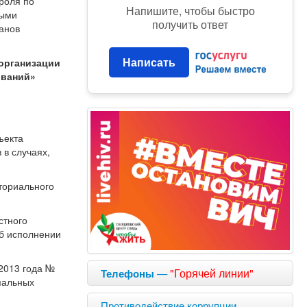
роля по
Напишите, чтобы быстро
ными
получить ответ
анов
Написать
организации
ований»
ъекта
 в случаях,
иториального
стного
об исполнении
 2013 года №
—
"Горячей линии"
Телефоны
ипальных
Противодействие коррупции