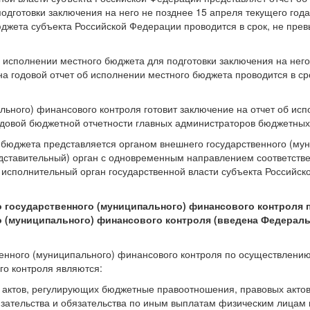
дготовки заключения на него не позднее 15 апреля текущего года
юджета субъекта Российской Федерации проводится в срок, не пр
 исполнении местного бюджета для подготовки заключения на него
на годовой отчет об исполнении местного бюджета проводится в ср
льного) финансового контроля готовит заключение на отчет об ис
довой бюджетной отчетности главных администраторов бюджетных
и бюджета представляется органом внешнего государственного (му
дставительный) орган с одновременным направлением соответстве
исполнительный орган государственной власти субъекта Российск
о государственного (муниципального) финансового контроля 
 (муниципального) финансового контроля (введена Федерал
венного (муниципального) финансового контроля по осуществлени
го контроля являются:
 актов, регулирующих бюджетные правоотношения, правовых актов
ательства и обязательства по иным выплатам физическим лицам 