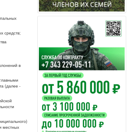
ипальных
х средств;
ства
клонений в
 главными
а (далее -
ийской
льности
ниципального)
и местных