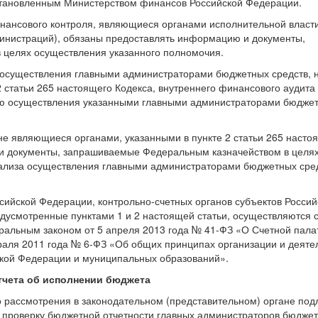
установленным Министерством финансов Российской Федерации.
нансового контроля, являющиеся органами исполнительной власти
инистраций), обязаны предоставлять информацию и документы,
целях осуществления указанного полномочия.
з осуществления главными администраторами бюджетных средств, 
 статьи 265 настоящего Кодекса, внутреннего финансового аудита 
ию осуществления указанными главными администраторами бюджет
е являющиеся органами, указанными в пункте 2 статьи 265 насто
и документы, запрашиваемые Федеральным казначейством в целя
ализа осуществления главными администраторами бюджетных сре
ийской Федерации, контрольно-счетных органов субъектов Россий
дусмотренные пунктами 1 и 2 настоящей статьи, осуществляются 
альным законом от 5 апреля 2013 года № 41-ФЗ «О Счетной пала
аля 2011 года № 6-ФЗ «Об общих принципах организации и деяте
ской Федерации и муниципальных образований».
тчета об исполнении бюджета
го рассмотрения в законодательном (представительном) органе под
 проверку бюджетной отчетности главных администраторов бюджет