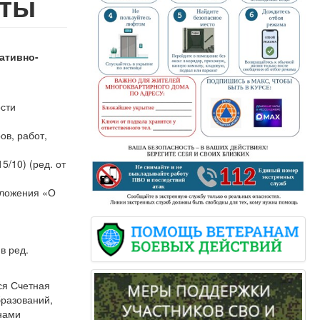
аты
ативно-
ости
ов, работ,
/10) (ред. от
оложения «О
в ред.
ся Счетная
бразований,
анами