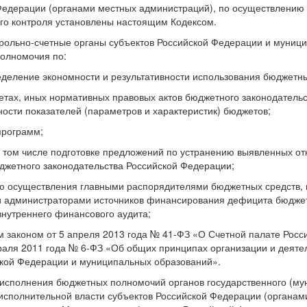
 Федерации (органами местных администраций), по осуществлению
го контроля установлены настоящим Кодексом.
трольно-счетные органы субъектов Российской Федерации и муниц
олномочия по:
деление экономности и результативности использования бюджетны
жетах, иных нормативных правовых актов бюджетного законодатель
ости показателей (параметров и характеристик) бюджетов;
программ;
в том числе подготовке предложений по устранению выявленных от
жетного законодательства Российской Федерации;
ю осуществления главными распорядителями бюджетных средств,
 администраторами источников финансирования дефицита бюджет
нутреннего финансового аудита;
 законом от 5 апреля 2013 года № 41-ФЗ «О Счетной палате Росс
аля 2011 года № 6-ФЗ «Об общих принципах организации и деяте
ской Федерации и муниципальных образований».
 исполнения бюджетных полномочий органов государственного (му
исполнительной власти субъектов Российской Федерации (органам