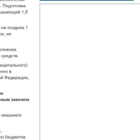
. Подготовка
евышающий 1,5
 не позднее 1
ок, не
полнении
 средств.
ниципального)
нно в
ой Федерации,
по
ьным законом
ю внешнего
,
из бюджетов